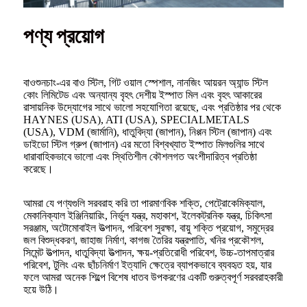
পণ্য প্রয়োগ
বাওশুনচাং-এর বাও স্টিল, গিট ওয়াল স্পেশাল, নানজিং আয়রন অ্যান্ড স্টিল
কোং লিমিটেড এবং অন্যান্য বৃহৎ দেশীয় ইস্পাত মিল এবং বৃহৎ আকারের
রাসায়নিক উদ্যোগের সাথে ভালো সহযোগিতা রয়েছে, এবং প্রতিষ্ঠার পর থেকে
HAYNES (USA), ATI (USA), SPECIALMETALS
(USA), VDM (জার্মানি), ধাতুবিদ্যা (জাপান), নিপ্পন স্টিল (জাপান) এবং
ডাইডো স্টিল গ্রুপ (জাপান) এর মতো বিশ্বখ্যাত ইস্পাত মিলগুলির সাথে
ধারাবাহিকভাবে ভালো এবং স্থিতিশীল কৌশলগত অংশীদারিত্ব প্রতিষ্ঠা
করেছে।
আমরা যে পণ্যগুলি সরবরাহ করি তা পারমাণবিক শক্তি, পেট্রোকেমিক্যাল,
মেকানিক্যাল ইঞ্জিনিয়ারিং, নির্ভুল যন্ত্র, মহাকাশ, ইলেকট্রনিক যন্ত্র, চিকিৎসা
সরঞ্জাম, অটোমোবাইল উত্পাদন, পরিবেশ সুরক্ষা, বায়ু শক্তি প্রয়োগ, সমুদ্রের
জল বিশুদ্ধকরণ, জাহাজ নির্মাণ, কাগজ তৈরির যন্ত্রপাতি, খনির প্রকৌশল,
সিমেন্ট উত্পাদন, ধাতুবিদ্যা উত্পাদন, ক্ষয়-প্রতিরোধী পরিবেশ, উচ্চ-তাপমাত্রার
পরিবেশ, টুলিং এবং ছাঁচনির্মাণ ইত্যাদি ক্ষেত্রে ব্যাপকভাবে ব্যবহৃত হয়, যার
ফলে আমরা অনেক শিল্পে বিশেষ ধাতব উপকরণের একটি গুরুত্বপূর্ণ সরবরাহকারী
হয়ে উঠি।