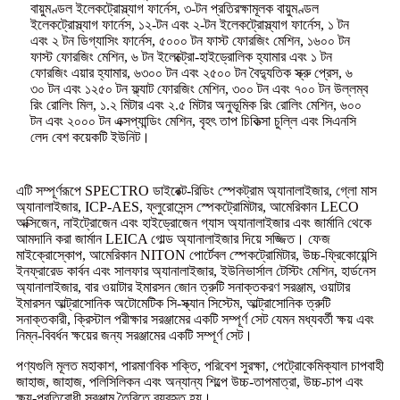
বায়ুমণ্ডল ইলেকট্রোস্ল্যাগ ফার্নেস, ৩-টন প্রতিরক্ষামূলক বায়ুমণ্ডল
ইলেকট্রোস্ল্যাগ ফার্নেস, ১২-টন এবং ২-টন ইলেকট্রোস্ল্যাগ ফার্নেস, ১ টন
এবং ২ টন ডিগ্যাসিং ফার্নেস, ৫০০০ টন ফাস্ট ফোরজিং মেশিন, ১৬০০ টন
ফাস্ট ফোরজিং মেশিন, ৬ টন ইলেক্ট্রো-হাইড্রোলিক হ্যামার এবং ১ টন
ফোরজিং এয়ার হ্যামার, ৬৩০০ টন এবং ২৫০০ টন বৈদ্যুতিক স্ক্রু প্রেস, ৬
৩০ টন এবং ১২৫০ টন ফ্ল্যাট ফোরজিং মেশিন, ৩০০ টন এবং ৭০০ টন উল্লম্ব
রিং রোলিং মিল, ১.২ মিটার এবং ২.৫ মিটার অনুভূমিক রিং রোলিং মেশিন, ৬০০
টন এবং ২০০০ টন এক্সপ্যান্ডিং মেশিন, বৃহৎ তাপ চিকিত্সা চুল্লি এবং সিএনসি
লেদ বেশ কয়েকটি ইউনিট।
এটি সম্পূর্ণরূপে SPECTRO ডাইরেক্ট-রিডিং স্পেকট্রাম অ্যানালাইজার, গ্লো মাস
অ্যানালাইজার, ICP-AES, ফ্লুরোসেন্স স্পেকট্রোমিটার, আমেরিকান LECO
অক্সিজেন, নাইট্রোজেন এবং হাইড্রোজেন গ্যাস অ্যানালাইজার এবং জার্মানি থেকে
আমদানি করা জার্মান LEICA গোল্ড অ্যানালাইজার দিয়ে সজ্জিত। ফেজ
মাইক্রোস্কোপ, আমেরিকান NITON পোর্টেবল স্পেকট্রোমিটার, উচ্চ-ফ্রিকোয়েন্সি
ইনফ্রারেড কার্বন এবং সালফার অ্যানালাইজার, ইউনিভার্সাল টেস্টিং মেশিন, হার্ডনেস
অ্যানালাইজার, বার ওয়াটার ইমারসন জোন ত্রুটি সনাক্তকরণ সরঞ্জাম, ওয়াটার
ইমারসন আল্ট্রাসোনিক অটোমেটিক সি-স্ক্যান সিস্টেম, আল্ট্রাসোনিক ত্রুটি
সনাক্তকারী, ক্রিস্টাল পরীক্ষার সরঞ্জামের একটি সম্পূর্ণ সেট যেমন মধ্যবর্তী ক্ষয় এবং
নিম্ন-বিবর্ধন ক্ষয়ের জন্য সরঞ্জামের একটি সম্পূর্ণ সেট।
পণ্যগুলি মূলত মহাকাশ, পারমাণবিক শক্তি, পরিবেশ সুরক্ষা, পেট্রোকেমিক্যাল চাপবাহী
জাহাজ, জাহাজ, পলিসিলিকন এবং অন্যান্য শিল্পে উচ্চ-তাপমাত্রা, উচ্চ-চাপ এবং
ক্ষয়-প্রতিরোধী সরঞ্জাম তৈরিতে ব্যবহৃত হয়।