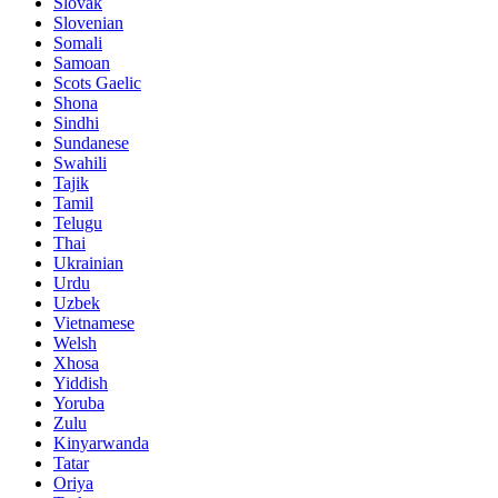
Slovak
Slovenian
Somali
Samoan
Scots Gaelic
Shona
Sindhi
Sundanese
Swahili
Tajik
Tamil
Telugu
Thai
Ukrainian
Urdu
Uzbek
Vietnamese
Welsh
Xhosa
Yiddish
Yoruba
Zulu
Kinyarwanda
Tatar
Oriya