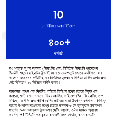
10
১০ মিলিয়ন ডলার বিনিয়োগ
৪০০+
কর্মচারী
বাওশুনচ্যাং সুপার অ্যালয় (জিয়াংসি) কোং লিমিটেড জিয়াংসি প্রদেশের
জিনইউ শহরের হাই-টেক ইন্ডাস্ট্রিয়াল ডেভেলপমেন্ট জোনে অবস্থিত, যার
আয়তন ১৫০০০০ বর্গমিটার, যার নিবন্ধিত মূলধন ৭ মিলিয়ন মার্কিন ডলার এবং
মোট বিনিয়োগ ১০ মিলিয়ন মার্কিন ডলার।
কারখানার প্রথম এবং দ্বিতীয় পর্যায়ের নির্মাণের মধ্যে রয়েছে বিকৃত খাদ
গলানো, মাস্টার খাদ গলানো, ফ্রি ফোরজিং, ডাই ফোরজিং, রিং রোলিং, তাপ
চিকিত্সা, মেশিনিং এবং পাইপ রোলিং লাইনের মতো উৎপাদন কর্মশালা। বিভিন্ন
ধরণের উৎপাদন সরঞ্জামের মধ্যে রয়েছে কনসাক ৬-টন ভ্যাকুয়াম ইন্ডাকশন
ফার্নেস, ৩-টন ভ্যাকুয়াম ইন্ডাকশন মেল্টিং ফার্নেস, ৩-টন মাস্টার অ্যালয়
ফার্নেস, ALD6-টন ভ্যাকুয়াম কনজেউমেবল ফার্নেস, কনসাক ৬-টন