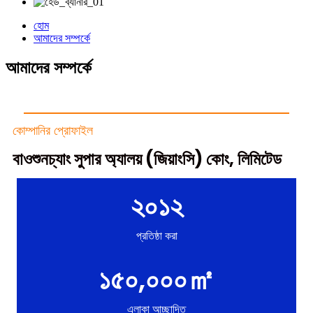
হোম
আমাদের সম্পর্কে
আমাদের সম্পর্কে
কোম্পানির প্রোফাইল
বাওশুনচ্যাং সুপার অ্যালয় (জিয়াংসি) কোং, লিমিটেড
২০১২
প্রতিষ্ঠা করা
১৫০,০০০㎡
এলাকা আচ্ছাদিত