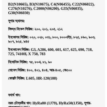
B2(N10665), B3(N10675), C4(N06455), C22(N06022),
C276(N10276), C2000(N06200), G35(N06035),
G30(N06030)
সুপার অ্যালয়:
বিশুদ্ধ নিকেল সিরিজ: ২০০, ২০১, ২০৫, ২১২
ইনকোলয় সিরিজ: ০২০, ০২৮, ০৩১, ৮০০, ৮০০এইচ, ৮২৫, ৮৯০, ৯০৩,
৯০৭, ৯২৫, ৯৪৫
ইনকোনেল সিরিজ: G3, A286, 600, 601, 617, 625, 690, 718,
725, 7410H, X 750, 783
নিমোনিক সিরিজ: ৭৫, ৮০এ, ৮১, ৯০
মোনেল সিরিজ: ৪০০, ৪০১, ৪০৪, আর-৪০৫, কে৫০০
কোবাল্ট সিরিজ: L605, HR-120(188)
যথার্থ খাদ:
নরম চৌম্বকীয় খাদ: HyRa80 (1J79), HyRa50(1J50), সুপার-