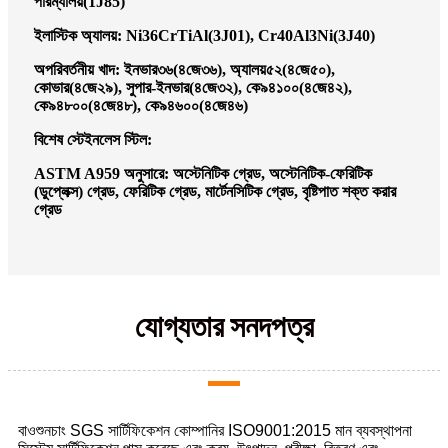
পারম্যালয়(1J85)
ইলাস্টিক অ্যালয়: Ni36CrTiAl(3J01), Cr40Al3Ni(3J40)
অপরিবর্তনীয় খাদ: ইনভার৩৬(৪জে৩৬), অ্যালয়৫২(৪জে৫০),
কোভার(৪জে২৯), সুপার-ইনভার(৪জে৩২), কে৯৪১০০(৪জে৪২),
কে৯৪৮০০(৪জে৪৮), কে৯৪৬০০(৪জে৪৬)
বিশেষ স্টেইনলেস স্টিল:
ASTM A959 অনুসারে: অস্টেনিটিক গ্রেড, অস্টেনিটিক-ফেরিটিক
(ডুপ্লেক্স) গ্রেড, ফেরিটিক গ্রেড, মার্টেনসিটিক গ্রেড, বৃষ্টিপাত শক্ত করার
গ্রেড
যোগ্যতার সনদপত্র
বাওশুনচাং SGS সার্টিফিকেশন কোম্পানির ISO9001:2015 মান ব্যবস্থাপনা