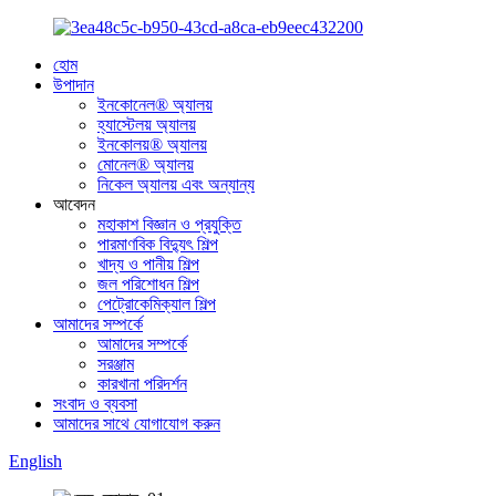
হোম
উপাদান
ইনকোনেল® অ্যালয়
হ্যাস্টেলয় অ্যালয়
ইনকোলয়® অ্যালয়
মোনেল® অ্যালয়
নিকেল অ্যালয় এবং অন্যান্য
আবেদন
মহাকাশ বিজ্ঞান ও প্রযুক্তি
পারমাণবিক বিদ্যুৎ শিল্প
খাদ্য ও পানীয় শিল্প
জল পরিশোধন শিল্প
পেট্রোকেমিক্যাল শিল্প
আমাদের সম্পর্কে
আমাদের সম্পর্কে
সরঞ্জাম
কারখানা পরিদর্শন
সংবাদ ও ব্যবসা
আমাদের সাথে যোগাযোগ করুন
English